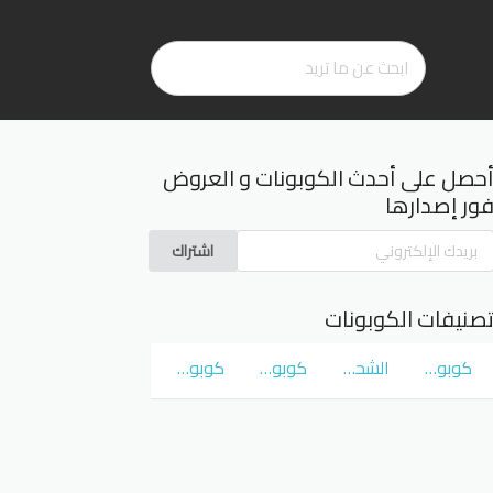
حصل على أحدث الكوبونات و العروض
ور إصدارها
اشتراك
صنيفات الكوبونات
كوبونات و عروض سوق كوم
الشحن المجاني
كوبونات و عروض نمشي Namshi
كوبونات و عروض نون Noon