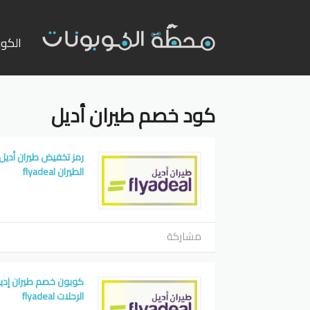
تخطي
إلى
الكوب
المحت
كود خصم طيران أديل
الطيران flyadeal
مشاركة
الرحلات flyadeal