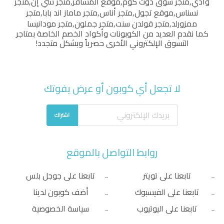
وادي
,
متجر سوق دوت كوم
,
موقع المسافر
,
متجر شي إن
,
متجر
نسناس
,
موقع تجول
,
متجر أناس
,
متجر ماماز اند بابا
,
متجر
ممزورلد
,
متجر قولدن سنت
,
متجر جملون
,
متجر مودانيسا
كما نقدم العديد من الكوبونات وأكواد الخصم الخاصة بمتاجر
التسوق الإلكتروني الأخرى حصرياً وبشكل متجدد!
لا تجعل أي كوبون أو عرض يفوتك
اشتراك
روابط التواصل بالموقع
تابعنا على تويتر
تابعنا على جوجل بلس
تابعنا على الفيسبوك
أضف كوبون لدينا
تابعنا على اليوتيوب
سياسة الخصوصية