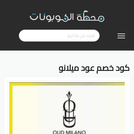
تخطي
إلى
المحتوى
كود خصم عود ميلانو