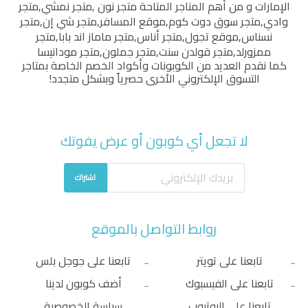
الإمارات و من أهم المتاجر المتاحة
متجر نون
,
متجر نمشي
,
متجر
وادي
,
متجر سوق دوت كوم
,
موقع المسافر
,
متجر شي إن
,
متجر
نسناس
,
موقع تجول
,
متجر أناس
,
متجر ماماز اند بابا
,
متجر
ممزورلد
,
متجر قولدن سنت
,
متجر جملون
,
متجر مودانيسا
كما نقدم العديد من الكوبونات وأكواد الخصم الخاصة بمتاجر
التسوق الإلكتروني الأخرى حصرياً وبشكل متجدد!
لا تجعل أي كوبون أو عرض يفوتك
اشتراك
روابط التواصل بالموقع
تابعنا على تويتر
تابعنا على جوجل بلس
تابعنا على الفيسبوك
أضف كوبون لدينا
تابعنا على اليوتيوب
سياسة الخصوصية