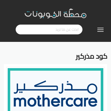
تخطي
إلى
المحتوى
كود مذركير