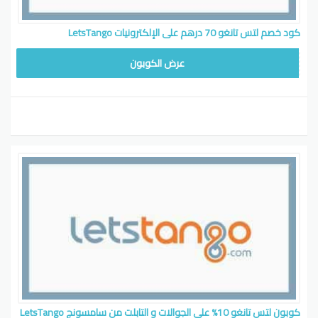
كود خصم لتس تانغو 70 درهم على الإلكترونيات LetsTango
TANG234
عرض الكوبون
كوبون لتس تانغو 10% على الجوالات و التابلت من سامسونج LetsTango