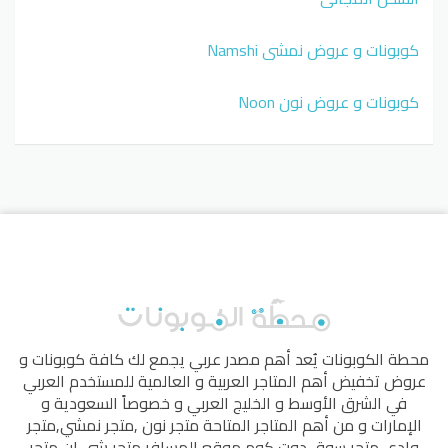
كوبونات و عروض نمشي Namshi
كوبونات و عروض نون Noon
محطة الكوبونات
يُعد أهم مصدر عربي يجمع لك كافة كوبونات و
عروض تخفيض أهم المتاجر العربية و العالمية للمستخدم العربي
في الشرق الأوسط و الخليج العربي و خصوصاً السعودية و
الإمارات و من أهم المتاجر المتاحة
متجر نون
,
متجر نمشي
,
متجر
وادي
,
متجر سوق دوت كوم
,
موقع المسافر
,
متجر شي إن
,
متجر