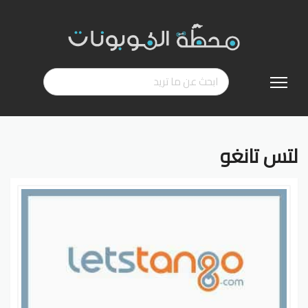
تخطي
إلى
المحتوى
لتس تانغو