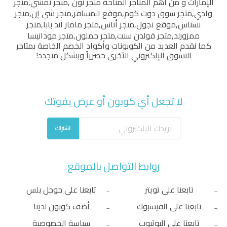
الإمارات و من أهم المتاجر المتاحة
متجر نون
,
متجر نمشي
,
متجر
وادي
,
متجر سوق دوت كوم
,
موقع المسافر
,
متجر شي إن
,
متجر
نسناس
,
موقع تجول
,
متجر أناس
,
متجر ماماز اند بابا
,
متجر
ممزورلد
,
متجر قولدن سنت
,
متجر جملون
,
متجر مودانيسا
كما نقدم العديد من الكوبونات وأكواد الخصم الخاصة بمتاجر
التسوق الإلكتروني الأخرى حصرياً وبشكل متجدد!
لا تجعل أي كوبون أو عرض يفوتك
اشتراك
روابط التواصل بالموقع
تابعنا على تويتر
تابعنا على جوجل بلس
تابعنا على الفيسبوك
أضف كوبون لدينا
تابعنا على اليوتيوب
سياسة الخصوصية