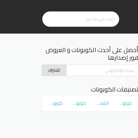
حصل على أحدث الكوبونات و العروض
ور إصدارها
اشتراك
صنيفات الكوبونات
كوبونات و عروض سوق كوم
الشحن المجاني
كوبونات و عروض نمشي Namshi
كوبونات و عروض نون Noon