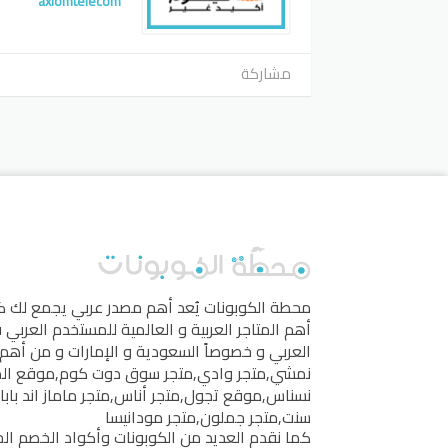
axiomtelecom
مشاركة
محطة الكوبونات
يُعد أهم مصدر عربي يجمع لك 
أهم المتاجر العربية و العالمية للمستخدم العربي
العربي و خصوصاً السعودية و الإمارات و من أهم 
نمشي
,
متجر وادي
,
متجر سوق دوت كوم
,
موقع ال
نسناس
,
موقع تجول
,
متجر أناس
,
متجر ماماز اند بابا
سنت
,
متجر جملون
,
متجر مودانيسا
كما نقدم العديد من الكوبونات وأكواد الخصم الخ