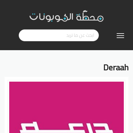
تخطي
إلى
المحتوى
Deraah