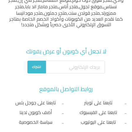
وادي
,
متجر سوق دوت كوم
,
موقع المسافر
,
متجر شي إن
,
متجر
نسناس
,
موقع تجول
,
متجر أناس
,
متجر ماماز اند بابا
,
متجر
ممزورلد
,
متجر قولدن سنت
,
متجر جملون
,
متجر مودانيسا
كما نقدم العديد من الكوبونات وأكواد الخصم الخاصة بمتاجر
التسوق الإلكتروني الأخرى حصرياً وبشكل متجدد!
لا تجعل أي كوبون أو عرض يفوتك
اشتراك
روابط التواصل بالموقع
تابعنا على تويتر
تابعنا على جوجل بلس
تابعنا على الفيسبوك
أضف كوبون لدينا
تابعنا على اليوتيوب
سياسة الخصوصية