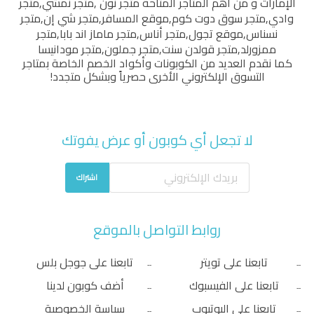
الإمارات و من أهم المتاجر المتاحة
متجر نون
,
متجر نمشي
,
متجر
وادي
,
متجر سوق دوت كوم
,
موقع المسافر
,
متجر شي إن
,
متجر
نسناس
,
موقع تجول
,
متجر أناس
,
متجر ماماز اند بابا
,
متجر
ممزورلد
,
متجر قولدن سنت
,
متجر جملون
,
متجر مودانيسا
كما نقدم العديد من الكوبونات وأكواد الخصم الخاصة بمتاجر
التسوق الإلكتروني الأخرى حصرياً وبشكل متجدد!
لا تجعل أي كوبون أو عرض يفوتك
اشتراك
روابط التواصل بالموقع
تابعنا على تويتر
تابعنا على جوجل بلس
تابعنا على الفيسبوك
أضف كوبون لدينا
تابعنا على اليوتيوب
سياسة الخصوصية