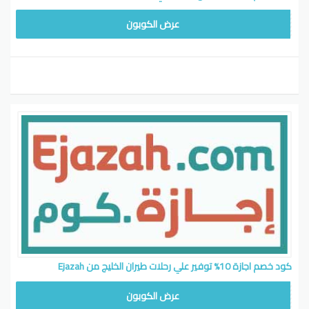
EK100
عرض الكوبون
كود خصم اجازة 10% توفير علي رحلات طيران الخليج من Ejazah
GF10
عرض الكوبون