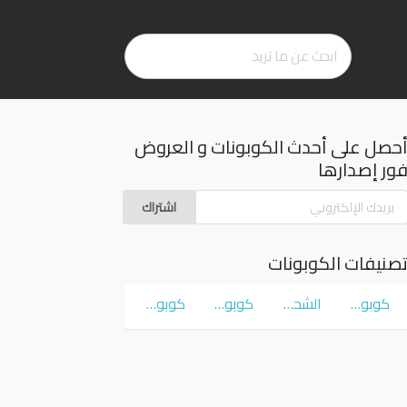
حصل على أحدث الكوبونات و العروض
ور إصدارها
اشتراك
صنيفات الكوبونات
كوبونات و عروض سوق كوم
الشحن المجاني
كوبونات و عروض نمشي Namshi
كوبونات و عروض نون Noon