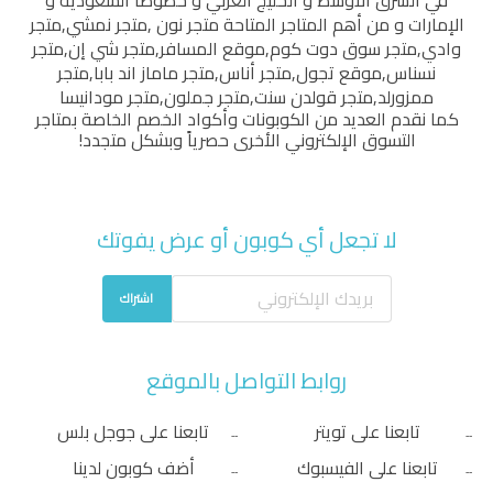
في الشرق الأوسط و الخليج العربي و خصوصاً السعودية و
الإمارات و من أهم المتاجر المتاحة
متجر نون
,
متجر نمشي
,
متجر
وادي
,
متجر سوق دوت كوم
,
موقع المسافر
,
متجر شي إن
,
متجر
نسناس
,
موقع تجول
,
متجر أناس
,
متجر ماماز اند بابا
,
متجر
ممزورلد
,
متجر قولدن سنت
,
متجر جملون
,
متجر مودانيسا
كما نقدم العديد من الكوبونات وأكواد الخصم الخاصة بمتاجر
التسوق الإلكتروني الأخرى حصرياً وبشكل متجدد!
لا تجعل أي كوبون أو عرض يفوتك
اشتراك
روابط التواصل بالموقع
تابعنا على تويتر
تابعنا على جوجل بلس
تابعنا على الفيسبوك
أضف كوبون لدينا