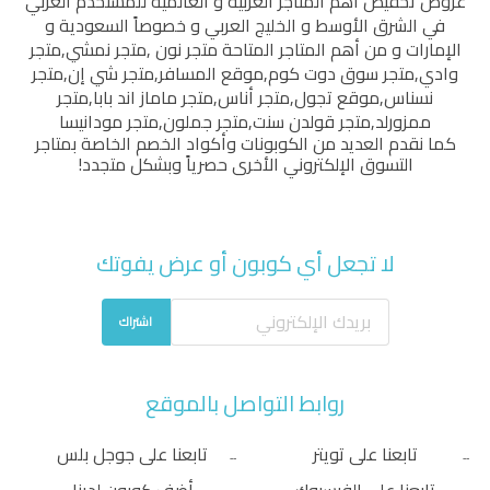
عروض تخفيض أهم المتاجر العربية و العالمية للمستخدم العربي
في الشرق الأوسط و الخليج العربي و خصوصاً السعودية و
الإمارات و من أهم المتاجر المتاحة
متجر نون
,
متجر نمشي
,
متجر
وادي
,
متجر سوق دوت كوم
,
موقع المسافر
,
متجر شي إن
,
متجر
نسناس
,
موقع تجول
,
متجر أناس
,
متجر ماماز اند بابا
,
متجر
ممزورلد
,
متجر قولدن سنت
,
متجر جملون
,
متجر مودانيسا
كما نقدم العديد من الكوبونات وأكواد الخصم الخاصة بمتاجر
التسوق الإلكتروني الأخرى حصرياً وبشكل متجدد!
لا تجعل أي كوبون أو عرض يفوتك
اشتراك
روابط التواصل بالموقع
تابعنا على تويتر
تابعنا على جوجل بلس
تابعنا على الفيسبوك
أضف كوبون لدينا