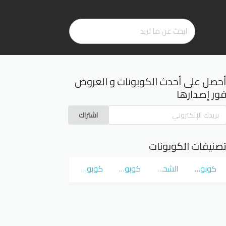
حصل على أحدث الكوبونات و العروض
ور إصدارها
اشتراك
صنيفات الكوبونات
كوبونات و عروض سوق كوم
الشحن المجاني
كوبونات و عروض نمشي Namshi
كوبونات و عروض نون Noon