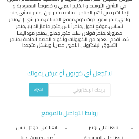
في الشرق الأوسط و الخليج العربي و خصوصاً السعودية و
الإمارات و من أهم المتاجر المتاحة
متجر نون
,
متجر نمشي
,
متجر
وادي
,
متجر سوق دوت كوم
,
موقع المسافر
,
متجر شي إن
,
متجر
نسناس
,
موقع تجول
,
متجر أناس
,
متجر ماماز اند بابا
,
متجر
ممزورلد
,
متجر قولدن سنت
,
متجر جملون
,
متجر مودانيسا
كما نقدم العديد من الكوبونات وأكواد الخصم الخاصة بمتاجر
التسوق الإلكتروني الأخرى حصرياً وبشكل متجدد!
لا تجعل أي كوبون أو عرض يفوتك
اشتراك
روابط التواصل بالموقع
تابعنا على تويتر
تابعنا على جوجل بلس
تابعنا على الفيسبوك
أضف كوبون لدينا