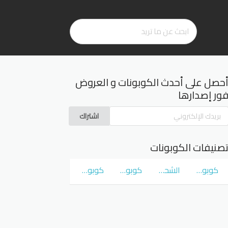
حصل على أحدث الكوبونات و العروض
ور إصدارها
اشتراك
صنيفات الكوبونات
كوبونات و عروض سوق كوم
الشحن المجاني
كوبونات و عروض نمشي Namshi
كوبونات و عروض نون Noon