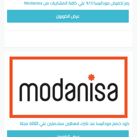
رمز تخفيض مودانيسا 10% علي كافة المشتريات من Modanisa
HILAL80
عرض الكوبون
كود خصم مودانيسا عند شراء قعطتين ستحصلين علي الثالثة مجانا
HILAL80
عرض الكوبون