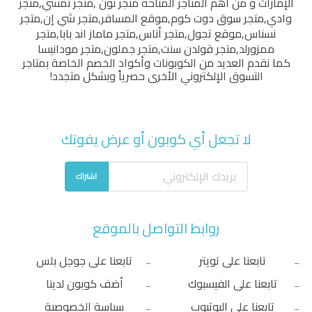
الإمارات و من أهم المتاجر المتاحة
متجر نون
,
متجر نمشي
,
متجر
وادي
,
متجر سوق دوت كوم
,
موقع المسافر
,
متجر شي إن
,
متجر
نسناس
,
موقع تجول
,
متجر أناس
,
متجر ماماز اند بابا
,
متجر
ممزورلد
,
متجر قولدن سنت
,
متجر جملون
,
متجر مودانيسا
كما نقدم العديد من الكوبونات وأكواد الخصم الخاصة بمتاجر
التسوق الإلكتروني الأخرى حصرياً وبشكل متجدد!
لا تجعل أي كوبون أو عرض يفوتك
اشتراك
روابط التواصل بالموقع
تابعنا على تويتر
تابعنا على جوجل بلس
تابعنا على الفيسبوك
أضف كوبون لدينا
تابعنا على اليوتيوب
سياسة الخصوصية