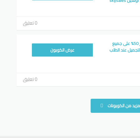
ن skysales
0 تعليق
كود خصم سكاي سيلز 50% على جميع
UORSAN50
تجميل عند الطلب
عرض الكوبون
0 تعليق
مزيد من الكوبونات