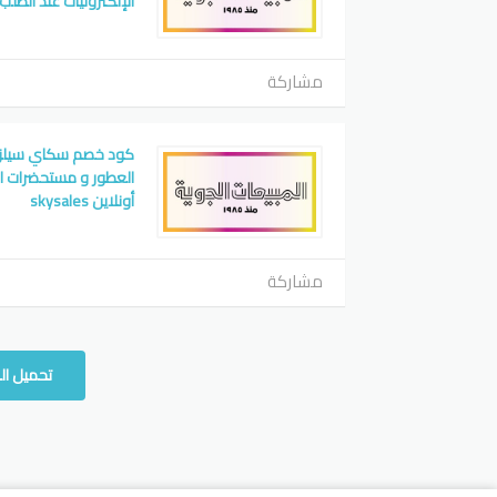
الإلكترونيات عند الطلب أونلاي
مشاركة
العطور و مستحضرات ال
أونلاين skysales
مشاركة
تحميل ال