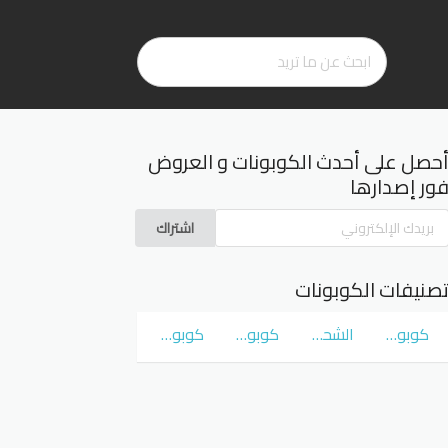
حصل على أحدث الكوبونات و العروض
ور إصدارها
اشتراك
صنيفات الكوبونات
كوبونات و عروض سوق كوم
الشحن المجاني
كوبونات و عروض نمشي Namshi
كوبونات و عروض نون Noon