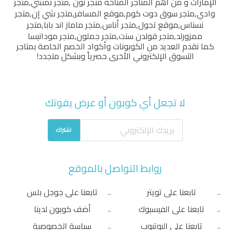
الإمارات و من أهم المتاجر المتاحة
متجر نون
,
متجر نمشي
,
متجر
وادي
,
متجر سوق دوت كوم
,
موقع المسافر
,
متجر شي إن
,
متجر
نسناس
,
موقع تجول
,
متجر أناس
,
متجر ماماز اند بابا
,
متجر
ممزورلد
,
متجر قولدن سنت
,
متجر جملون
,
متجر مودانيسا
كما نقدم العديد من الكوبونات وأكواد الخصم الخاصة بمتاجر
التسوق الإلكتروني الأخرى حصرياً وبشكل متجدد!
لا تجعل أي كوبون أو عرض يفوتك
اشتراك
روابط التواصل بالموقع
تابعنا على تويتر
تابعنا على جوجل بلس
تابعنا على الفيسبوك
أضف كوبون لدينا
تابعنا على اليوتيوب
سياسة الخصوصية