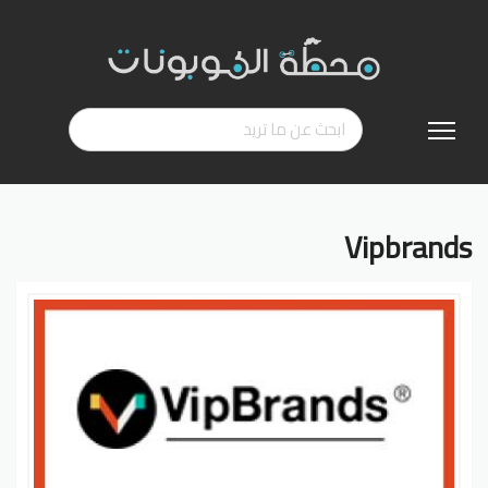
تخطي
إلى
المحتوى
Vipbrands