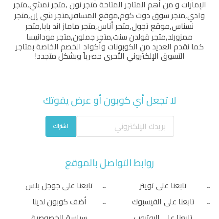
الإمارات و من أهم المتاجر المتاحة
متجر نون
,
متجر نمشي
,
متجر
وادي
,
متجر سوق دوت كوم
,
موقع المسافر
,
متجر شي إن
,
متجر
نسناس
,
موقع تجول
,
متجر أناس
,
متجر ماماز اند بابا
,
متجر
ممزورلد
,
متجر قولدن سنت
,
متجر جملون
,
متجر مودانيسا
كما نقدم العديد من الكوبونات وأكواد الخصم الخاصة بمتاجر
التسوق الإلكتروني الأخرى حصرياً وبشكل متجدد!
لا تجعل أي كوبون أو عرض يفوتك
اشتراك
روابط التواصل بالموقع
تابعنا على تويتر
تابعنا على جوجل بلس
تابعنا على الفيسبوك
أضف كوبون لدينا
تابعنا على اليوتيوب
سياسة الخصوصية