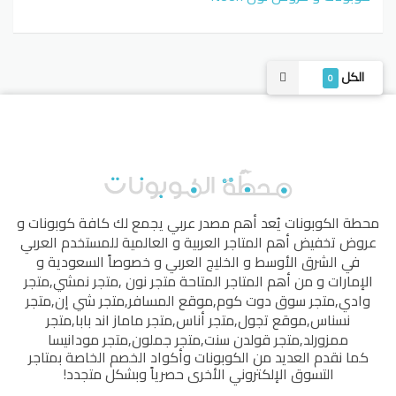
الشهيرة حيث يقدم لعملائه من جميع أنحاء العالم أكثر من
مليون منتج من مختلف فئات المستهلكين والترفيه لجميع
الأغراض والأذواق المختلفة.
الكل
0
الاقسام المتوفرة:
الإلكترونيات الاستهلاكية والترفيهية،
والأدوات والإكسسوارات والأجهزة الذكية والإكسسوارات
الخاصة بها، والأزياء لجميع أفراد الأسرة، ومستحضرات
التجميل ومنتجات المكياج، واللوازم المنزلية، ومواد الديكور
المنزلي، والحدائق وغيرها من المنتجات من العلامات التجارية
العالمية بأسعار تنافسية للغاية.
اكتشف أكبر الخصومات من Tomtop من خلال مجموعات
محطة الكوبونات
يُعد أهم مصدر عربي يجمع لك كافة كوبونات و
ضخمة من المنتجات الاستهلاكية والترفيهية والجمالية لجميع
عروض تخفيض أهم المتاجر العربية و العالمية للمستخدم العربي
الأغراض لتوفير المال. يوفر TomTop
خدمة الشحن والتوصيل
في الشرق الأوسط و الخليج العربي و خصوصاً السعودية و
المجاني إلى جميع أنحاء العالم
بما في ذلك دول الخليج
الإمارات و من أهم المتاجر المتاحة
متجر نون
,
متجر نمشي
,
متجر
والعالم العربي، ويتوفر باللغة الإنجليزية ويعتمد سياسة إرجاع
وادي
,
متجر سوق دوت كوم
,
موقع المسافر
,
متجر شي إن
,
متجر
مرنة مع خيارات دفع آمنة وحديثة تشمل مدفوعات بطاقات
نسناس
,
موقع تجول
,
متجر أناس
,
متجر ماماز اند بابا
,
متجر
الائتمان والحسابات PayPal.
ممزورلد
,
متجر قولدن سنت
,
متجر جملون
,
متجر مودانيسا
كما نقدم العديد من الكوبونات وأكواد الخصم الخاصة بمتاجر
التسوق الإلكتروني الأخرى حصرياً وبشكل متجدد!
كيفية استخدام خصومات TomTop