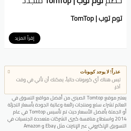
خصم
توم توب | TomTop
متجدد
توم توب | TomTop
يوجد الآن العديد من مواقع التسوق الصينية التي تقدم
منتجات صينية جيدة بسعر منخفض، وأحدها
موقع tomtop
.
إقرأ المزيد
يتمتع موقع tomtop بواجهة سهلة التداول وجذابة وعند
دخولك للموقع ستجد أهم وأشهر المنتجات وستجد خصمًا
على كل منتج لذلك ستجد المنتجات التي لها خصم تكون
مخفضة بنسبة 50٪ وهذا سنتتعرف عليه في
محطة
الكوبونات
.
عذراً! لا يوجد كوبونات
يتضمن TomTop الهواتف المحمولة والأجهزة اللوحية
ليس هناك أي كوبونات حالياً، يمكنك أن تأتي في وقت
وملحقات الهواتف
آخر.
يشمل TomTop كل شيء عن أجهزة الكمبيوتر وملحقاتها
يعتبر موقع Tomtop الصيني من أفضل مواقع التسوق في
وملحقات الشبكات
العالم لشراء سلع ومنتجات رائعة وعالية الجودة بأسعار التجزئة
يشمل TomTop سيارات RC وطائرة هليكوبتر RC وألعاب RC
أو الجملة بأفضل الأسعار حيث تم تأسيس Tomtop في عام
وجميع فئات RC
2014 واستطاع منافسة كبرى الشركات متعددة الجنسيات في
يشمل الكاميرات العادية وكاميرات الفيديو وملحقاتها
التي تهم أي مصور
التسويق الإلكتروني عبر الإنترنت مثل Ebay و Amazon