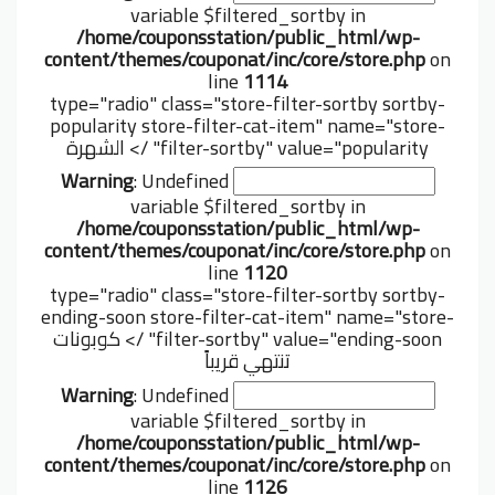
variable $filtered_sortby in
/home/couponsstation/public_html/wp-
متجر TomTop
content/themes/couponat/inc/core/store.php
on
line
1114
يتميز موقع TomTop بالدعم الفني على مدار الساعة وطوال
type="radio" class="store-filter-sortby sortby-
أيام الأسبوع ويعتمد الموقع على حماية قوية تضمن لك
popularity store-filter-cat-item" name="store-
التسوق دون القلق بشأن حسابك المصرفي أو بطاقاتك
filter-sortby" value="popularity" />
الشهرة
المصرفية، كما يتميز بحقيقة أنه يقوم بتوصيل المنتجات إلى
Warning
: Undefined
معظم دول العالم. الإنترنت مليء بمواقع التسوق لكن هناك
variable $filtered_sortby in
فئة من المتاجر عبر الإنترنت يفضلها الكثيرون خاصة وأن
/home/couponsstation/public_html/wp-
الشحن معهم غالبًا ما يكون مجانيًا، بالإضافة إلى الأسعار
content/themes/couponat/inc/core/store.php
on
المنخفضة فيها.
line
1120
type="radio" class="store-filter-sortby sortby-
يعتبر موقع Tomtop الصيني من أفضل
مواقع التسوق في
ending-soon store-filter-cat-item" name="store-
العالم
لشراء سلع ومنتجات رائعة وعالية الجودة بأسعار
filter-sortby" value="ending-soon" />
كوبونات
التجزئة أو الجملة بأفضل الأسعار حيث تم تأسيس Tomtop
تنتهي قريباً
في عام 2014 واستطاع منافسة كبرى الشركات متعددة
Warning
: Undefined
الجنسيات في التسويق الإلكتروني عبر الإنترنت مثل Ebay و
variable $filtered_sortby in
Amazon والمواقع الكبيرة الأخرى. يدعم المتجر الدفع عن
/home/couponsstation/public_html/wp-
طريق الباي بال Paypal وهو طريقة سريعة للشراء بنقرة
content/themes/couponat/inc/core/store.php
on
واحدة كما يدعم معظم البطاقات المصرفية مثل Visa و
line
1126