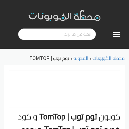
تخطي
إلى
المحتوى
محطة الكوبونات
المدونة
توم توب | TOMTOP
>
>
كوبون
توم توب | TomTop
و كود