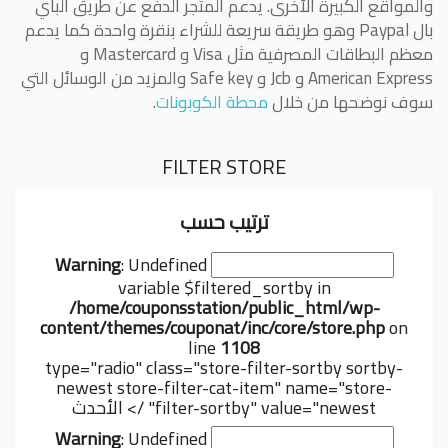
والمواقع الكبيرة الأخرى. يدعم المتجر الدفع عن طريق الباي
يشمل بطاريات الإنارة والكشافات وكل ما يتعلق بالإضاءة
بال Paypal وهو طريقة سريعة للشراء بنقرة واحدة كما يدعم
يشمل TomTop كل شيء عن المنزل والديكور المنزلي
معظم البطاقات المصرفية مثل Visa و Mastercard و
في TomTop ستجد ازياء رجالية ونسائية
American Express و Jcb و Safe key والمزيد من الوسائل التي
ستجد كل ما يتعلق بالعناية بالبشرة والحفاظ على صحتها
سوف نوضحها من خلال
محطة الكوبونات
.
TomTop لديه كل ما تحتاجه للتدريب والتمرين
سوف تجد كل اكسسوارات السيارة التي تبحث عنها
FILTER STORE
ستجد جميع أجهزة الصوت والفيديو الخاصة بك على
TomTop
ستجد كل معدات الموسيقى والألحان في TomTop
ترتيب حسب
ستجد على موقع Tom Top العديد من الألعاب للأطفال
والكبار.
Warning
: Undefined
variable $filtered_sortby in
/home/couponsstation/public_html/wp-
content/themes/couponat/inc/core/store.php
on
line
1108
type="radio" class="store-filter-sortby sortby-
newest store-filter-cat-item" name="store-
filter-sortby" value="newest" />
الأحدث
Warning
: Undefined