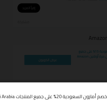
أ
إقرأ المزيد
مشاركة
كود خصم أمازون السعودية 15% على جميع
المنتجات عند الطلب أول مرة أونلاين Amazon
AMZKSA
عرض الكوبون
Amazon Saudi Arabia
,
Amazon Saudi Arabia coupon
Amazon Saudi Arab
,
رمز تخفيض أمازون السعودية
,
قسيمة
السعودية
,
كود خصم أمازون السعودية