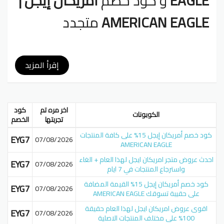
EAGLE
و كود خصم
أمريكان إيجل |
AMERICAN EAGLE
متجدد
أمريكان إيجل American Eagle
هي واحدة من أهم الشركات
إقرأ المزيد
العالمية الرائدة في مجال الأزياء إذ تقدم تشكيلات من الأزياء
عالية الجودة ومختلفة التصاميم التي تواكب أحدث صيحات
الموضة بالإضافة إلى الإكسسوارات ومستلزمات العناية
الشخصية بأسعار مميزة . كما يمنحك
كوبون خصم أمريكان
اخر مره تم
كود
الكوبونات
إيجل
تجربة تسوق ممتعة و موفرة في ذات الوقت بإمكانك
تجربتها
الخصم
مشاركتها مع جميع عشاق التسوق و أخبرهم على
قسيمة
كود خصم أمريكان إيجل 15% على كافة المنتجات
تخفيض أمريكان إيجل
المميزة.
EYG7
07/08/2026
AMERICAN EAGLE
قراءة المزيد
احدث عروض متجر امريكان ايجل لهذا العام + الغاء
EYG7
07/08/2026
بينتيريست
جوجل بلس
تويتر
فيسبوك
واسترجاع المنتجات في 7 ايام
كود خصم أمريكان إيجل 15% القيمة المضافة
EYG7
07/08/2026
على حقيبة تسوقك AMERICAN EAGLE
اقوى عروض امريكان ايجل لهذا العام حقيقة
EYG7
07/08/2026
100% على مختلف المنتجات الاصلية