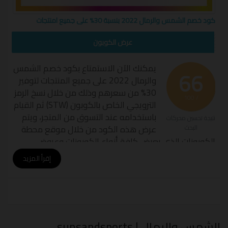
كود خصم الشمس والرمال 2022 بنسبة 30% على جميع امنتجات
STW
عرض الكوبون
يمكنك الآن الاستمتاع بكود خصم الشمس
66
والرمال 2022 على جميع المنتجات لتوفير
30% من سعرهم وذلك من خلال نسخ الرمز
/ 100
الترويجي الخاص بالكوبون (STW) ثم القيام
باستخدامه عند التسوق من المتجر، ويتم
نتيجة تحسين محركات
عرض هذه الكود من خلال موقع محطة
البحث
الكوبونات الذي يعرض كافة أنواع الكوبونات وعروض
التخفيض التي تتعلق بهذا المتجر حتى يستفاد العملاء بشراء
إقرأ المزيد
اكبر عدد من المنتجات وتوفير المال في آن واحد.
كود خصم الشمس والرمال 2022
اصبح الحصول على منتجات متجر الشمس والرمال بأسعار
الشمس والرمال | sunsandsports
مخفضة امر سهل وذلك من خلال تفعيل الرمز الخاص بكود