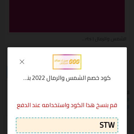
الشمس والرمال | sunsandsports كوبون
كوبون خصم الشمس والرمال وتخفيضات رائعة من 25% الى 50% على
مجموعة مميزة من الملابس والأحذية الرياضية sunsandsports
CW10
عرض الكوبون
كود خصم الشمس والرمال 2022 بنسبة 30% على جميع امنتجات
الوسوم:
الرمز الترويجي لكوبون خصم الشمس والرمال
,
الشمس والرمال
,
رمز تخفيض الشمس والرمال
,
كود خصم
قم بنسخ هذا الكود واستخدامه عند الدفع
الشمس والرمال
اخر مره تم
كود
الكوبونات
تجربتها
الخصم