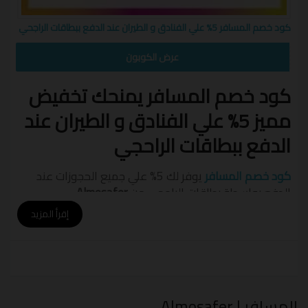
كود خصم المسافر 5% علي الفنادق و الطيران عند الدفع ببطاقات الراجحي
FLIGHT10
عرض الكوبون
كود خصم المسافر يمنحك تخفيض
مميز 5% علي الفنادق و الطيران عند
الدفع ببطاقات الراحجي
كود خصم المسافر
يوفر لك 5% علي جميع الحجوزات عند
الدفع بواسطة بطاقات الراجحي من
Almosafer
.
إقرأ المزيد
تمتع بتجربة سفر و إقامة غاية في الراحة و الرفاهية و
أفضل الأسعار مع
رمز تخفيض المسافر
.
فقط قم بإستخدام
كود المسافر
لتحصل علي توفير إضافي
من خلال موقع او تطبيق
المسافر
.
المسافر | Almosafer