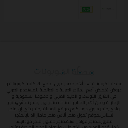
محطة الكوبونات
يُعد أهم مصدر عربي يجمع لك كافة كوبونات و
عروض تخفيض أهم المتاجر العربية و العالمية للمستخدم العربي
في الشرق الأوسط و الخليج العربي و خصوصاً السعودية و
الإمارات و من أهم المتاجر المتاحة
متجر نون
,
متجر نمشي
,
متجر
وادي
,
متجر سوق دوت كوم
,
موقع المسافر
,
متجر شي إن
,
متجر
نسناس
,
موقع تجول
,
متجر أناس
,
متجر ماماز اند بابا
,
متجر
ممزورلد
,
متجر قولدن سنت
,
متجر جملون
,
متجر مودانيسا
كما نقدم العديد من الكوبونات وأكواد الخصم الخاصة بمتاجر