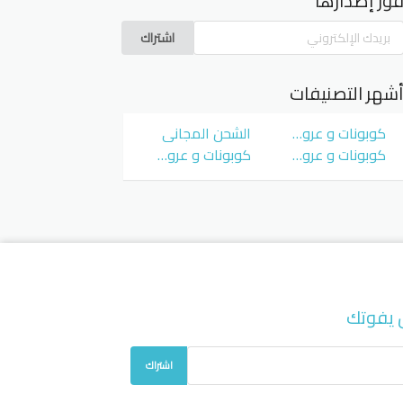
ور إصدارها
اشتراك
شهر التصنيفات
كوبونات و عروض سوق كوم
الشحن المجاني
كوبونات و عروض نمشي Namshi
كوبونات و عروض نون Noon
 يفوتك
اشتراك