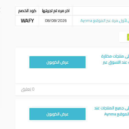
E
اخر مره تم تجربتها
كود الخصم
WAFY
08/08/2026
م اينما 40% على منتجات مختارة
WAFY
عند التسوق عبر
عرض الكوبون
0 تعليق
م اينما 20% على جميع المنتجات عند
WAFY
قع Aynma
عرض الكوبون
أ