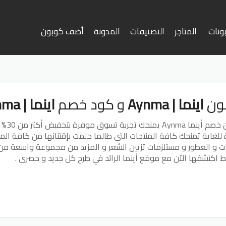
ونات
المتاجر
التصنيفات
المدونة
أضف كوبون
وى
ون
اينما | Aynma
و كود خصم
اينما | Aynma
صم أينما Aynma
يمنح
للغاية تمنحك كافة المنتجات التي طالما حلمت بإقتنائها من كافة المن
ات و العطور و مستلزمات تزيين الشعر و المزيد من مجموعة واسعة من 
 اكتشفها الآن مع موقع أينما الرائد في طرح كل جديد و حصري .
المزيد
تيريست
جوجل بلس
تويتر
فيسبوك