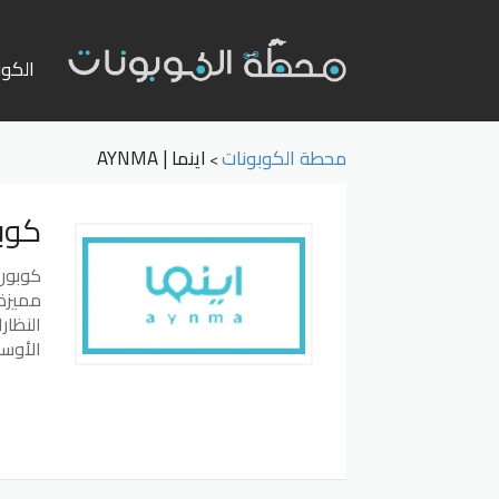
تخطي
إلى
الكوب
المحت
محطة الكوبونات
اينما | AYNMA
>
كوب
كوبون خ
مميزة 
النظار
الأوسط
قراءة 
بين