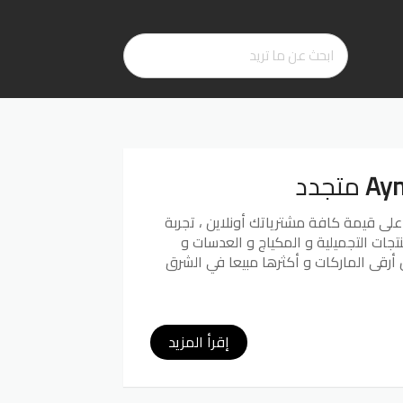
متجدد
ك تجربة تسوق موفرة بتخفيض أكثر من 30% على قيمة كافة مشترياتك أونلاين ، تجربة
تجات التجميلية و المكياج و العدسات و
أرقى الماركات و أكثرها مبيعا في الشرق
إقرأ المزيد