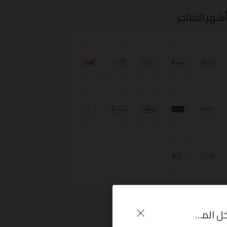
شهر المتاجر
كوبون خصم باترتي يصل إلى 50% على جميع البضائع المتوفرة داخل المتجر Patirti