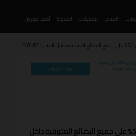
ونات
المتاجر
التصنيفات
المدونة
أضف كوبون
وى
PAT
كوبون خصم باترتي يصل إلى 50% على جميع
ر Patirti
عرض الكوبون
أ
ف
كوبون خصم باترتي يصل إلى 50% على جميع البضائع المتوفرة داخل