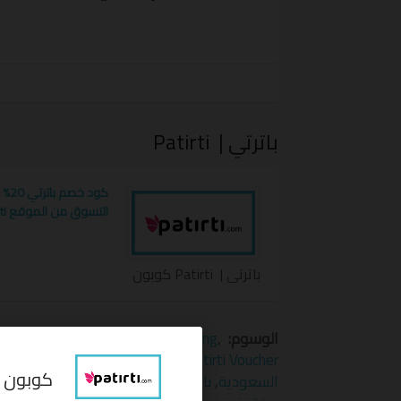
المتجر Patirti .
كوبون خصم باترتي
يضمن لك الحصول على أعل
أضافي. أحصل عليه الآن عبر موقع محطة كو
خصم باترتي
لتحظى بإختيارات مميزة .
باترتي | Patirti
كود 
التسوق من الموقع Patirti
باترتي | Patirti كوبون
الوسوم:
‏ Patirti
,
Patirti free shipping
,
atirti discount
atirti promotion
,
Patirti sale
,
Patirti Voucher
السعودية
,
باترتي باترتي
,
باترتي رمز ترويجي
,
باتر