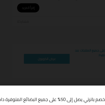
أ
إقرأ المزيد
مشاركة
ى خصم متاح، و أحدث العروض الترويجية لتوفير
بونات وجهتك المثالية لكل جديد و استمتع بأفضل
كود
خصم باترتي 20% على جميع المنتجات عند
عرض الكوبون
,
Patirti code
,
Patirti coupon
,
Patirti deals
,
P
P
,
Patirti promo code
,
Patirti offers
,
اكواد باترتي
,
باترتي
تي كود
,
تخفيض باترتي
,
تخفيضات باترتي
,
خصومات باترتي
,