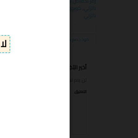
رمز تخفيض باترتي
,
عروض باترتي
,
قسائم باترتي
,
باترتي
,
كوبون باترتي
,
كوبون تخفيض باترتي
,
كوب
باترتي
الكوبونات
كود خصم باترتي 20% على جميع المنتجات عند التسوق من الموقع Patirti
أخبر الآخرين ما المبلغ الذي وفرته
لن يتم نشر بريدك الإلكتروني.
الحقول الإلزام
التعليق