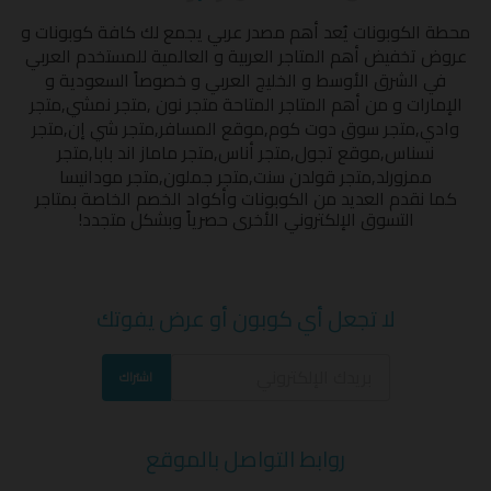
محطة الكوبونات
يُعد أهم مصدر عربي يجمع لك كافة كوبونات و
عروض تخفيض أهم المتاجر العربية و العالمية للمستخدم العربي
في الشرق الأوسط و الخليج العربي و خصوصاً السعودية و
الإمارات و من أهم المتاجر المتاحة
متجر نون
,
متجر نمشي
,
متجر
وادي
,
متجر سوق دوت كوم
,
موقع المسافر
,
متجر شي إن
,
متجر
نسناس
,
موقع تجول
,
متجر أناس
,
متجر ماماز اند بابا
,
متجر
ممزورلد
,
متجر قولدن سنت
,
متجر جملون
,
متجر مودانيسا
كما نقدم العديد من الكوبونات وأكواد الخصم الخاصة بمتاجر
التسوق الإلكتروني الأخرى حصرياً وبشكل متجدد!
لا تجعل أي كوبون أو عرض يفوتك
اشتراك
روابط التواصل بالموقع