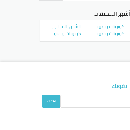
شهر التصنيفات
كوبونات و عروض سوق كوم
الشحن المجاني
كوبونات و عروض نمشي Namshi
كوبونات و عروض نون Noon
 يفوتك
اشتراك