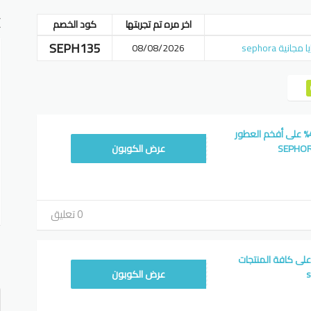
E
اخر مره تم تجربتها
كود الخصم
SEPH135
08/08/2026
رمز تخفيض سيفورا 40% على أفخم العطور
SEPH135
عرض الكوبون
0 تعليق
أ
خصم سيفورا 5% على كافة المنتجات
ف
SEPH135
عرض الكوبون