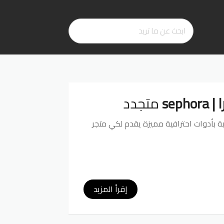
seph
متجدد
ة بأدوات احترافية مميزة يقدم لكي متجر
إقرأ المزيد