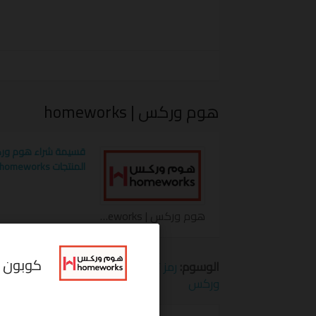
لتستمتع بخصم مثالي على جلسات الحدائق الخا
الشواء شارك اصدقائك عروص وخصومات هو
المفضلة لديك مع
قسيمة شراء هوم وركس
هوم وركس | homeworks
المنتجات homeworks
هوم وركس | homeworks كوبون
كوبون خصم هوم و
الوسوم:
رمز تخفيض هوم وركس
,
قسيمة شراء
وركس
الكوبونات