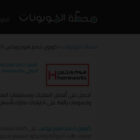
تخطي
إلى
الكوب
المحت
محطة الكوبونات
كوبون خصم هوم وركس 10% على الأثاث المنزلي HOMEWORKS
>
المنزلي homeworks
احصل على أفضل المنتجات ومستلزمات العنا
وخصومات رائعة على احتياجات منزلك بأسعار مغرية ks
كوبون خصم هوم وركس
على كافة المنتجات
ومواد طلاء الحوائط والديكور استمتع بخص