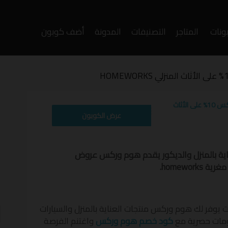
ونات
المتاجر
التصنيفات
المدونة
أضف كوبون
وى
كوبون خصم هوم وركس 10% على الأثاث
عرض الكوبون
ية بالمنزل والديكور يقدم هوم وركس عروض
homewor.
أ
ف
 يوفر لك هوم وركس منتجات العناية بالمنزل والسيارات
ومات حصرية مع
كود خصم هوم وركس
واغتنم الفرصة