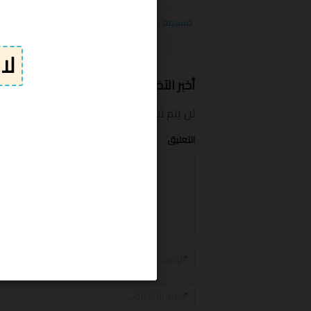
قسيمة شراء هوم وركس 15% على كافة المنتجات homeworks
أخبر الآخرين ما المبلغ الذي وفرته
لن يتم نشر بريدك الإلكتروني.
الحقول الإلزام
التعليق
*
*