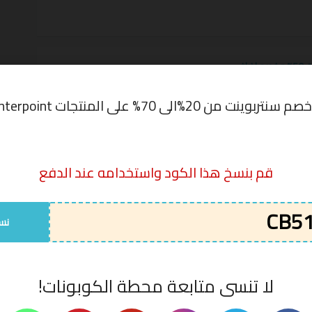
كوبون خصم سنتربوينت 50% وخصم إضافي
CB514
عرض الكوبون
ينت من 20%الى 70% على المنتجات centerpoint
قم بنسخ هذا الكود واستخدامه عند الدفع
ربوينت
,
كود خصم سنتربوينت
اخر مره تم تجربتها
كود الخصم
نس
CB514
07/08/2026
CB514
07/08/2026
لا تنسى متابعة محطة الكوبونات!
CB514
07/08/2026
CB514
07/08/2026