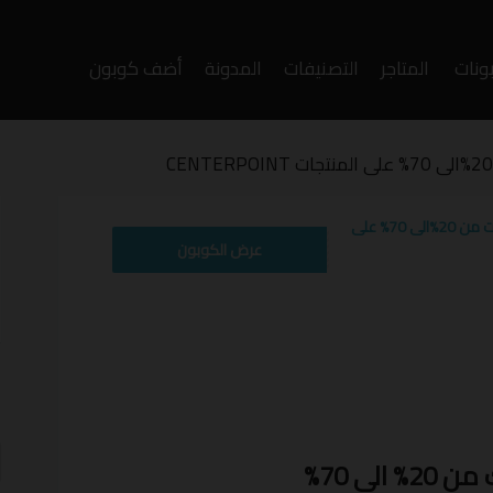
ونات
المتاجر
التصنيفات
المدونة
أضف كوبون
وى
كوبون خصم سنتربوينت من 20%الى 70% على
CB514
عرض الكوبون
أ
ف
ى 70%