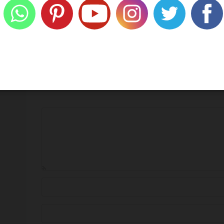
CB514
07/08/2026
ية عليها علامة
*