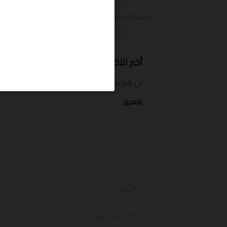
قسيمة تخفيض سنتربوينت10% على المنتجات المخفضة و الغير مخفضة من centerpoint
أخبر الآخرين ما المبلغ الذي وفرته
لن يتم نشر بريدك الإلكتروني.
الحقول الإلزام
التعليق
*
*