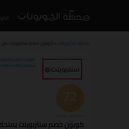
تخطي
إلى
الكوب
المحت
محطة الكوبونات
كوبون خصم سنتربوينت من 20%الى 70% على المنتجات CENTERPOINT
>
المنتجات centerpoint
72
/ 100
نتيجة تحسين محركات
البحث
كوبون خصم سنتربوينت يمنحك من 20% ال