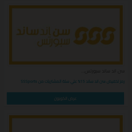
سن اند ساند سبورتس | Sun and Sand Sports كوبون
رمز تخفيض سن اند ساند 15% علي سلة المشتريات من SSSports
ELCOME15
عرض الكوبون