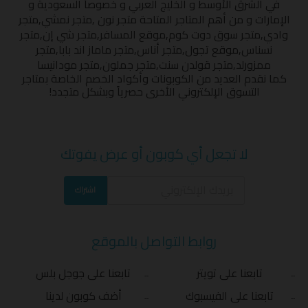
في الشرق الأوسط و الخليج العربي و خصوصاً السعودية و
الإمارات و من أهم المتاجر المتاحة
متجر نون
,
متجر نمشي
,
متجر
وادي
,
متجر سوق دوت كوم
,
موقع المسافر
,
متجر شي إن
,
متجر
نسناس
,
موقع تجول
,
متجر أناس
,
متجر ماماز اند بابا
,
متجر
ممزورلد
,
متجر قولدن سنت
,
متجر جملون
,
متجر مودانيسا
كما نقدم العديد من الكوبونات وأكواد الخصم الخاصة بمتاجر
التسوق الإلكتروني الأخرى حصرياً وبشكل متجدد!
لا تجعل أي كوبون أو عرض يفوتك
اشتراك
روابط التواصل بالموقع
تابعنا على تويتر
تابعنا على جوجل بلس
تابعنا على الفيسبوك
أضف كوبون لدينا