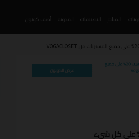
ونات
المتاجر
التصنيفات
المدونة
أضف كوبون
وى
رمز تخفيض فوغا كلوسيت 20% على جميع
WAFY
عرض الكوبون
أ
ف