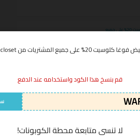
رمز تخفيض فوغا كلوسيت 20% على جميع
voga
WAFY
عرض الكوبون
وسيت 20% على جميع المشتريات من vogacloset
قم بنسخ هذا الكود واستخدامه عند الدفع
,
كود خصم فوغا كلوسيت
اخر مره تم تجربتها
كود الخصم
نس
WAFY
07/08/2026
غا كلوسيت 30% على مجموعة رائعة من الأزياء العصرية
WAFY
07/08/2026
لا تنسى متابعة محطة الكوبونات!
WAFY
07/08/2026