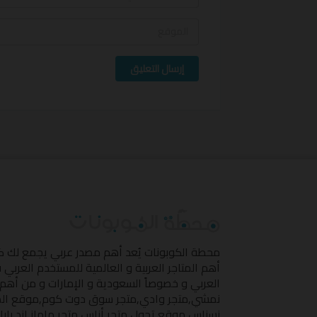
إرسال التعليق
محطة الكوبونات
يُعد أهم مصدر عربي يجمع لك 
أهم المتاجر العربية و العالمية للمستخدم العربي
العربي و خصوصاً السعودية و الإمارات و من أهم 
نمشي
,
متجر وادي
,
متجر سوق دوت كوم
,
موقع ال
نسناس
,
موقع تجول
,
متجر أناس
,
متجر ماماز اند بابا