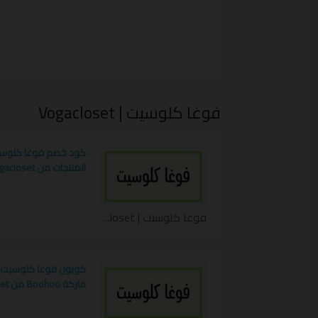
تمتع باحدث عروض الأزياء و الموضة في الو
،خصومات هائلة على الملابس النسائية ورالرج
،حيث ينفرد الموقع بتقديم خدمة التسوق ال
الشرق الأوسط حيث نقرب لك المسافات بكل
فوغا كلوسيت | Vogacloset
كل ما عليك هو استخدام
رمز تخفيض فوغا
،خطوات بسيطة للشراء مع إمكانية الدفع عند ا
المنتجات من Vogacloset
مازالت الفرصة بين يديك تسوق وشارك الجميع
فوغا كلوسيت | Vogacloset كوبون
ماركة Boohoo من Vogacloset