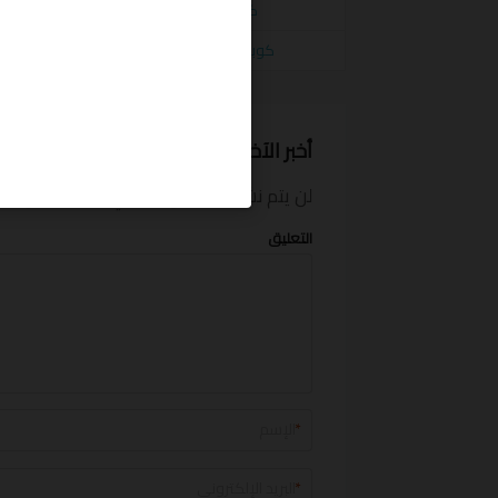
كود خصم فوغا كلوسيت 15% علي جميع المنتجات من Vogacloset
كوبون فوغا كلوسيت 50% تخفيض علي ماركة Boohoo من Vogacloset
أخبر الآخرين ما المبلغ الذي وفرته
لن يتم نشر بريدك الإلكتروني.
الحقول الإلزام
التعليق
*
*