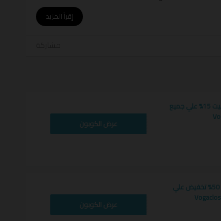
طن العربي مع
فوغاكلوسيت
أ
إقرأ المزيد
الية و الأطفال لأرقى خطوط الموضة و الاناقة
مشاركة
الكتروني من مقرها الأساسي في المملكة المتحدة الى
 سهولة ويسر
كلوسيت
لتحصل على خصم مميز لمشترياتك المفضلة
لاستلام ،و الإرجاع المجاني
كود خصم فوغا كلوسيت 15% علي جميع
SJT
عرض الكوبون
 تجربتك الفريدة
كوبون فوغا كلوسيت 50% تخفيض علي
WAFY
عرض الكوبون