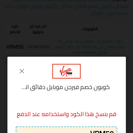
موبايل
,
كوبون خصم فيرجن موبايل
,
كوبون فيرجن موبايل
,
كود
خصم فيرجن موبايل
اخر مره تم
كود
الكوبونات
تجربتها
الخصم
كود خصم فيرجن موبايل رصيد مجاني 79
VRM50
درهم إماراتي في محفظتك من خلال تطبيق
10/08/2026
الجوال Virgin Mobile
أخبر الآخرين ما المبلغ الذي وفرته
لن يتم نشر بريدك الإلكتروني.
الحقول الإلزامية عليها علامة
كوبون خصم فيرجن موبايل دقائق اتصال مجانية Virgin Mobile
*
التعليق
قم بنسخ هذا الكود واستخدامه عند الدفع