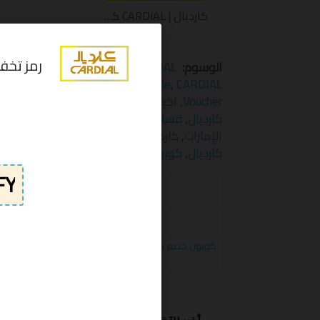
كارديال | CARDIAL كوبون
الوسوم:
‏ CARDIAL
CARDIAL
,
CARDIAL discount
,
deals
CARDIAL promotion
,
CARDIAL sale
,
CARDIAL
Voucher
,
اكواد كارديال
,
تخفيض كارديال
,
تخفيض
كارديال
,
قسائم كارديال
,
قسيمة تخفيض كارديال
الإمارات
,
كارديال السعودية
,
كارديال رمز ترويجي
كارديال
,
كوبون كارديال
,
كوبونات كارديال
,
كود خ
الكوبونات
قسيمة تخفيض كارديال 15% على جميع الأساور و الساعات CARDIAL
كوبون خصم كارديال 15% على تشكيلة فاخرة
أو تطبيق الجوال CARDIAL