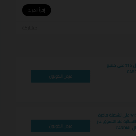
أ
إقرأ المزيد
مشاركة
ئعة مع توفير أكثر عند استخدام
أحدث كود خصم كارديال
قسيمة تخفيض كارديال 15% على جميع
WAFY
عرض الكوبون
كوبون خصم كارديال 15% على تشكيلة فاخرة
النسائية عند التسوق عبر
WAFY
عرض الكوبون
CAR