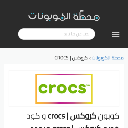
تخطي
إلى
المحتوى
محطة الكوبونات
كروكس | CROCS
>
كوبون
كروكس | crocs
و كود