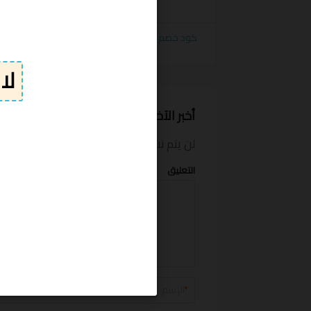
الكوبونات
كود خصم ميكب بوكس يصل إل
MakeUp Box
أخبر الآخرين ما المبلغ الذي وفرته
لن يتم نشر بريدك الإلكتروني.
الحقول الإلزام
التعليق
*