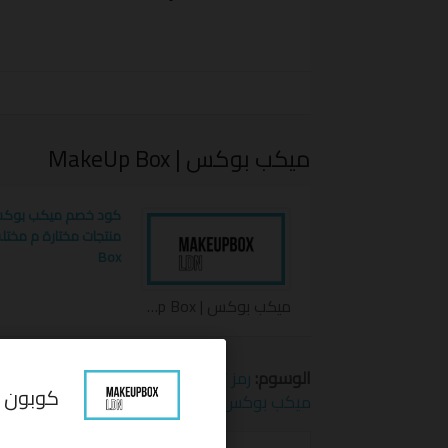
المتجر MakeUp Box .
لازالت الفرصة أمامك للحصول على منتجات ب
استخدمي
قسيمة تخفيض ميكب بوكس
و أ
ميكب بوكس | MakeUp Box
Box
ميكب بوكس | MakeUp Box كوبون
الوسوم:
رمز تخفيض ميكب بوكس
,
قسيمة تخ
ميكب بوكس