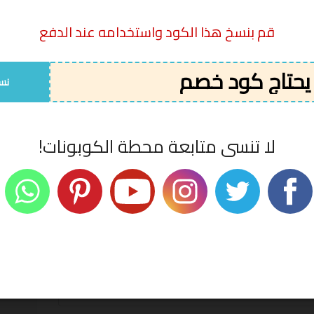
كود الخصم
تجربتها
قم بنسخ هذا الكود واستخدامه عند الدفع
لا يحتاج كود
ى 40% على منتجات مختارة م مختلف الماركات
05/08/2026
خصم
نس
لا تنسى متابعة محطة الكوبونات!
ية عليها علامة
*