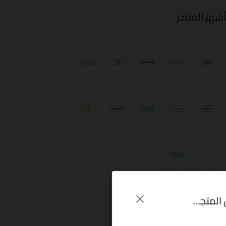
شهر المتاجر
كوبون خصم ميكب بوكس 15% على كافة المنتجات المتاحة داخل المتجر MakeUp Box