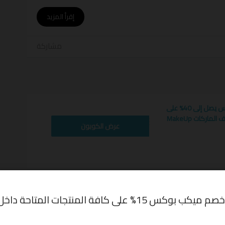
أ
إقرأ المزيد
مشاركة
أعلى جودة و سعر أقل .
حصلي على كثير من التوفير .
كود خصم ميكب بوكس يصل إلى 40% على
منتجات مختارة م مختلف الماركات MakeUp
عرض الكوبون
فيض ميكب بوكس
,
كوبون خصم ميكب بوكس
,
كود خصم
اخر مره تم