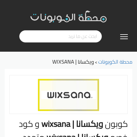
تخطي
إلى
المحتوى
محطة الكوبونات
ويكسانا | WIXSANA
>
كوبون
ويكسانا | wixsana
و كود