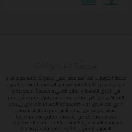
محطة الكوبونات
يُعد أهم مصدر عربي يجمع لك كافة كوبونات و
عروض تخفيض أهم المتاجر العربية و العالمية للمستخدم العربي
في الشرق الأوسط و الخليج العربي و خصوصاً السعودية و
الإمارات و من أهم المتاجر المتاحة
متجر نون
,
متجر نمشي
,
متجر
وادي
,
متجر سوق دوت كوم
,
موقع المسافر
,
متجر شي إن
,
متجر
نسناس
,
موقع تجول
,
متجر أناس
,
متجر ماماز اند بابا
,
متجر
ممزورلد
,
متجر قولدن سنت
,
متجر جملون
,
متجر مودانيسا
كما نقدم العديد من الكوبونات وأكواد الخصم الخاصة بمتاجر
التسوق الإلكتروني الأخرى حصرياً وبشكل متجدد!