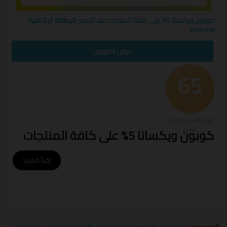
كوبون ويكسانا 5% على كافة المنتجات عند الدفع بالبطاقة الإئتمانية
wixsana
عرض الكوبون
65
/ 100
نتيجة تحسين محركات
البحث
كوبون ويكسانا 5% على كافة المنتجات
عند الدفع بالبطاقة الإئتمانية wixsana
إقرأ المزيد
استمتع بأفضل الخصومات الحصرية عند تفعيل
كود خصم
ويكسانا
على كافة مشترياتك من الموقع من أجهزة طبية
وتجميلية من أهم العلامات التجارية مع إمكانية حصولك