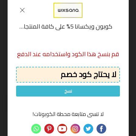
كوبون ويكسانا 5% على كافة المنتجات عند الدفع بالبطاقة الإئتمانية wixsana
*
*
قم بنسخ هذا الكود واستخدامه عند الدفع
إرسال التعليق
نسخ
لا تنسى متابعة محطة الكوبونات!
البحث
عن: