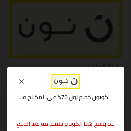
نون | Noon كوبون
كود خصم نون 10% علي جميع المشتريات من Noon
NBF224
عرض الكوبون
كوبون خصم نون 70% على المكياج من ماك وانستازيا وبيفرلي هيلز من noon
الوسوم:
رمز تخفيض نون
,
رمز قسيمة نون
,
كوبون خصم نون
,
كود خصم نون
,
كود خصم نون-أزياء -إلكترونيات -تجميل
قم بنسخ هذا الكود واستخدامه عند الدفع