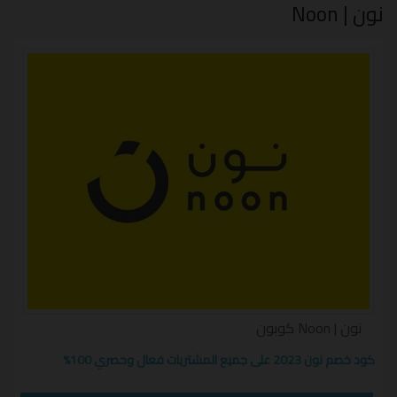
نون | Noon
من منصة موثوق بها مبنية على تجربة العديد من العملاء ،
اقسام متعددة من المكياج و العطور و الكريمات سواء
كانت للشعر او البشرة ،جميع ما يخص الصحة و الجمال بين
متناول يديك بأسعار اقل وتوفير اكثر
نوفر لك شحن سريع،تسوق آمن،وإمكانية الدفع بطرق
متعددة تناسبك
نضمن لك تسوق ممتع وتجربة مميزة لا مثيل منها من
نون
نون | Noon كوبون
كود خصم نون 2023 على جميع المشتريات فعال وحصري 100%