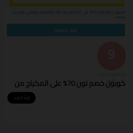
كوبون خصم نون 70% على المكياج من ماك وانستازيا وبيفرلي هيلز من
noon
OX98
عرض الكوبون
9
/ 100
نتيجة تحسين محركات
البحث
كوبون خصم نون 70% على المكياج من
ماك،بيفرلي هيلز،انستازيا،بالم والمزيد
إقرأ المزيد
تسوق الان واحصل على
كوبون خصم نون
لتتمتع بفرصة
مذهلة وتوفير اكبر لأنواع عديدة من المكياج
كوني الاجمل مع أحدث الماركات العالمية للتجميل ،منتجات
اصلية ١٠٠%