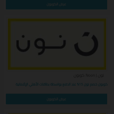
KAZ25
عرض الكوبون
نون | Noon كوبون
كوبون خصم نون 15% عند الدفع بواسطة بطاقات الأهلي الإئتمانية
W10
عرض الكوبون