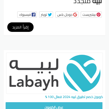
لبيه
متجدد
بينتيريست
جوجل بلس
تويتر
فيسبوك
إقرأ المزيد
كوبون خصم تطبيق لبيه 2024 فعال 100 %
LA123
عرض الكوبون