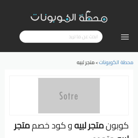
تخطي
إلى
المحتوى
محطة الكوبونات
متجر لبيه
>
كوبون
متجر لبيه
و كود خصم
متجر