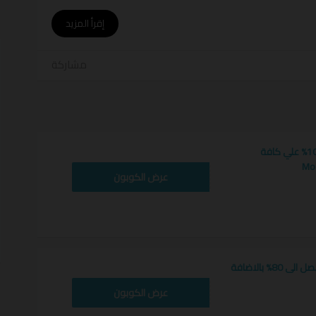
ل لجودة اعلى
أ
إقرأ المزيد
زة
مشاركة
رمز تخفيض مودانيسا 10% علي كافة
HILAL80
عرض الكوبون
رمز تخفيض مودانسيا يصل الى 80% بالاضافة
HILAL80
عرض الكوبون