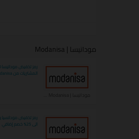
احصل عبر
رمز تخفيض مودنيسا
على قيمة اق
شارك من حولك لمنح الجميع تجربة شراء متمي
مودانيسا | Modanisa
المشتريات من Modanisa
مودانيسا | Modanisa كوبون
الى 25% خصم إضافي