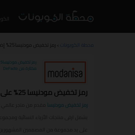
تخطي
إلى
الكوب
المحت
محطة الكوبونات
رمز تخفيض مودنيسا25% إضافي على قطع مختارة من DEFACTO
>
مختارة من DeFacto
رمز تخفيض مودنيسا 25% على قطع مختارة من DeFacto
رمز تخفيض مودنيسا
مقدم من متجر عالمي لل
يشمل ارقى منتجات الأزياء النسائية ومجمو
على يد مجموعة من المصممين المشهورين