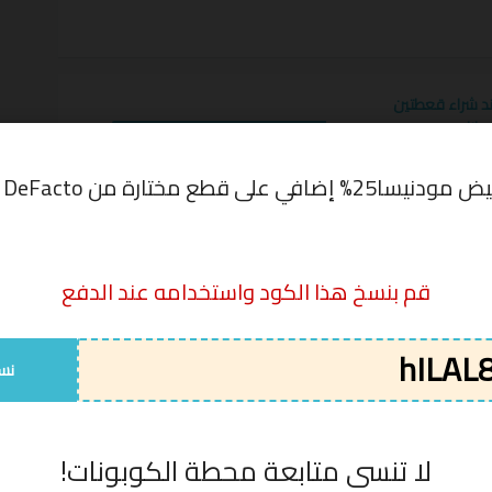
د شراء قعطتين
انا
HILAL80
عرض الكوبون
% إضافي على قطع مختارة من DeFacto
انيسا
,
كود خصم مودانيسا أزياء -موضة -جمال - أحذية
قم بنسخ هذا الكود واستخدامه عند الدفع
اخر مره تم تجربتها
كود الخصم
نس
منتجات من الأزياء النسائية و بتصاميم عصرية
HILAL80
06/08/2026
HILAL80
06/08/2026
لا تنسى متابعة محطة الكوبونات!
hILAL80
06/08/2026