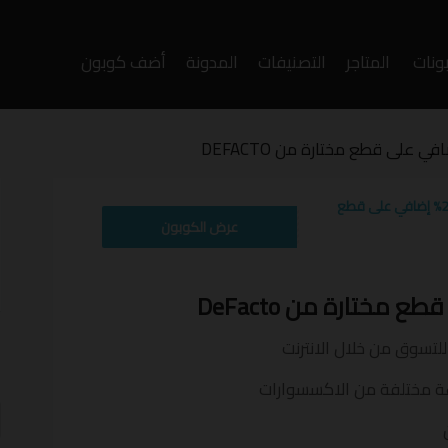
ونات
المتاجر
التصنيفات
المدونة
أضف كوبون
وى
رمز تخفيض مودنيسا25% إضافي على قطع
HILAL80
عرض الكوبون
تسوق من خلال الانترنت
أ
ف
عة مختلفة من الاكسسوارات