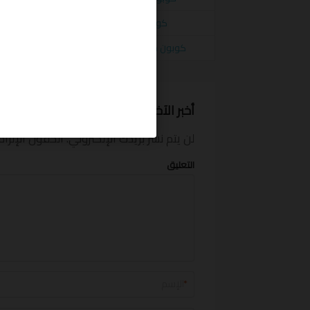
كوبون خصم مودانسيا 20% لمستخدمي تطبيق الهاتف من modanisa
كوبون خصم مودانسيا 30%اشتر قطعتين واحصل على الثالثة مجانا منmodanisa
أخبر الآخرين ما المبلغ الذي وفرته
لن يتم نشر بريدك الإلكتروني.
الحقول الإلزام
التعليق
*