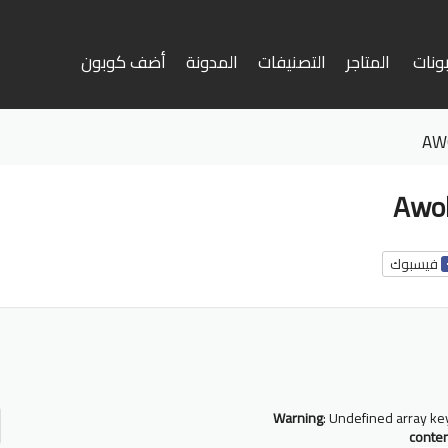
ونات
المتاجر
التصنيفات
المدونة
أضف كوبون
وى
فيسبوك
أ
ف
Warning
: Undefined array ke
conte