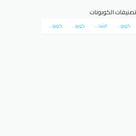
صنيفات الكوبونات
كوبونات و عروض سوق كوم
الشحن المجاني
كوبونات و عروض نمشي Namshi
كوبونات و عروض نون Noon