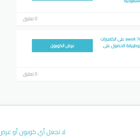
لسعودية
0 تعليق
كوبون متجر اووك | awok 70% على الكاميرات
 وطريقة الحصول على
عرض الكوبون
0 تعليق
لا تجعل أي كوبون أو عرض