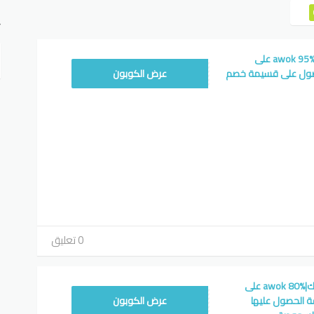
ت
كود خصم متجر اووك|awok 95% على
وبون
صول على قسيمة خصم
عرض الكوبون
0 تعليق
كوبون خصم متجر اووك|awok 80% على
وبون
ة الحصول عليها
عرض الكوبون