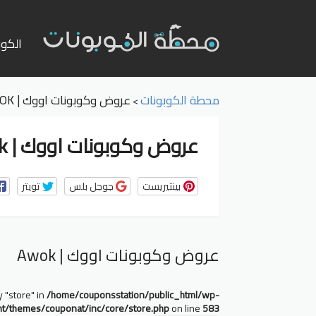
تخطي
إلى
الكوب
المحت
محطة الكوبونات
عروض وكوبونات اووك | AWOK
>
عروض وكوبونات اووك | Awok
بينتيريست
جوجل بلس
تويتر
عروض وكوبونات اووك | Awok
y "store" in
/home/couponsstation/public_html/wp-
nt/themes/couponat/inc/core/store.php
on line
583