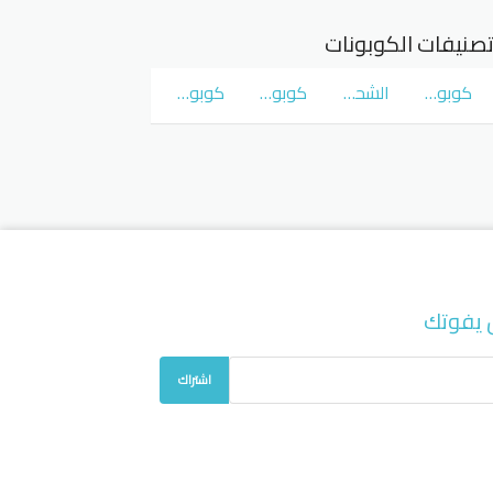
صنيفات الكوبونات
كوبونات و عروض سوق كوم
الشحن المجاني
كوبونات و عروض نمشي Namshi
كوبونات و عروض نون Noon
 يفوتك
اشتراك