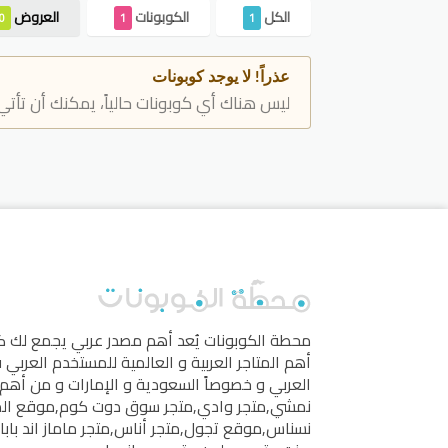
الكل
الكوبونات
العروض
0
1
1
عذراً! لا يوجد كوبونات
ليس هناك أي كوبونات حالياً، يمكنك أن تأتي
محطة الكوبونات
يُعد أهم مصدر عربي يجمع لك 
أهم المتاجر العربية و العالمية للمستخدم العربي
العربي و خصوصاً السعودية و الإمارات و من أهم 
نمشي
,
متجر وادي
,
متجر سوق دوت كوم
,
موقع ال
نسناس
,
موقع تجول
,
متجر أناس
,
متجر ماماز اند بابا