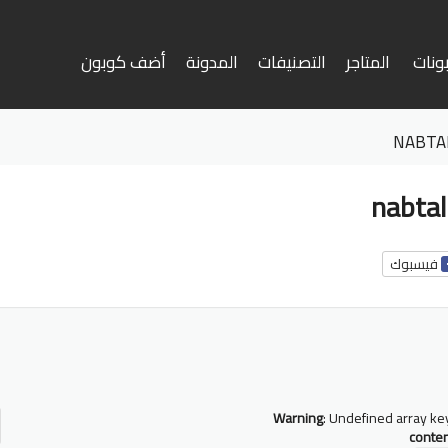
ونات
المتاجر
التصنيفات
المدونة
أضف كوبون
وى
فيسبوك
أ
ف
Warning
: Undefined array ke
conte