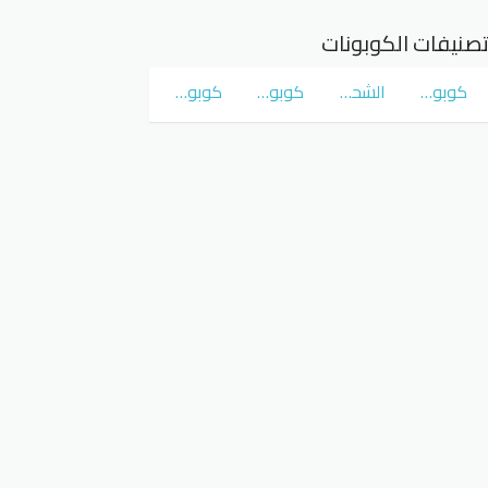
صنيفات الكوبونات
كوبونات و عروض سوق كوم
الشحن المجاني
كوبونات و عروض نمشي Namshi
كوبونات و عروض نون Noon