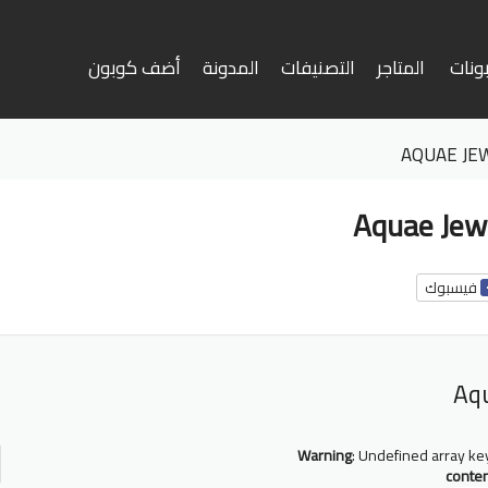
ونات
المتاجر
التصنيفات
المدونة
أضف كوبون
وى
فيسبوك
أ
ف
Warning
: Undefined array ke
conte