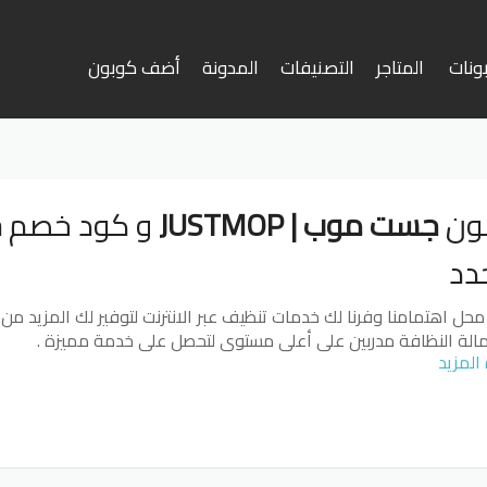
ونات
المتاجر
التصنيفات
المدونة
أضف كوبون
وى
ون
جست موب | JUSTMOP
و كود خصم
ج
دد
محل اهتمامنا وفرنا لك خدمات تنظيف عبر الانترنت لتوفير لك المزيد من
لة النظافة مدربين على أعلى مستوى لتحصل على خدمة مميزة .
المزيد
تيريست
جوجل بلس
تويتر
فيسبوك