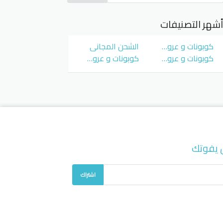
شهر التصنيفات
كوبونات و عروض سوق كوم
الشحن المجاني
كوبونات و عروض نمشي Namshi
كوبونات و عروض نون Noon
 يفوتك
اشتراك