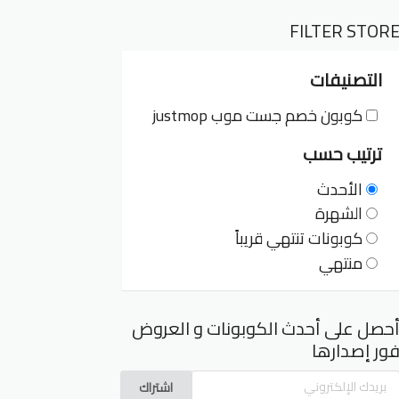
FILTER STOR
التصنيفات
كوبون خصم جست موب justmop
ترتيب حسب
الأحدث
الشهرة
كوبونات تنتهي قريباً
منتهي
حصل على أحدث الكوبونات و العروض
ور إصدارها
اشتراك