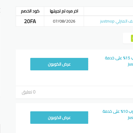
E
اخر مره تم تجربتها
كود الخصم
20FA
07/08/2026
رمز تخفيض جست موب 15% على خدمة
20FA
عرض الكوبون
0 تعليق
أ
كوبون خصم جست موب 10% على خدمة
ف
20FA
عرض الكوبون