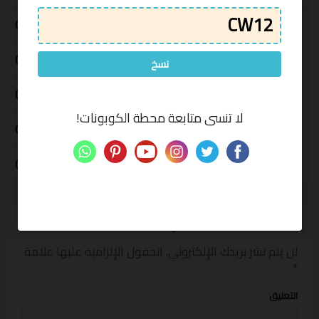
كوبون خصم هاي بيبي 10% على أفضل
CW12
09/08/2026
الملابس ومستلزمات العناية بالطفل hibobi
كوبون خصم 15% من هاي بيبي على كافة
CW12
09/08/2026
نسخ
منتجات العناية بالأم والطفل hibobi
رمز تخفيض هاي بيبي 12% على كافة المنتجات
CW12
09/08/2026
hibobi
لا تنسى متابعة محطة الكوبونات!
كوبون خصم هاي بيبي 12% إضافية + تخفيضات
CW12
09/08/2026
تصل إلى 60% على منتجات مختارة من Hibobi
كوبون خصم هاي بيبي 20% على ازياء الاطفال
CW12
09/08/2026
ومنتجات العناية بطفلك hibobi
أخبر الآخرين ما المبلغ الذي وفرته
لن يتم نشر بريدك الإلكتروني.
الحقول الإلزامية عليها علامة
*
التعليق