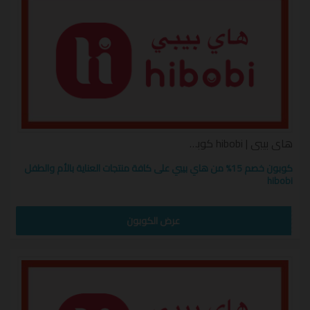
هاي بيبي | hibobi كوبون
كوبون خصم 15% من هاي بيبي على كافة منتجات العناية بالأم والطفل
hibobi
CW12
عرض الكوبون