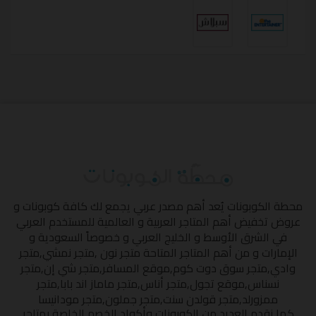
محطة الكوبونات
يُعد أهم مصدر عربي يجمع لك كافة كوبونات و
عروض تخفيض أهم المتاجر العربية و العالمية للمستخدم العربي
في الشرق الأوسط و الخليج العربي و خصوصاً السعودية و
الإمارات و من أهم المتاجر المتاحة
متجر نون
,
متجر نمشي
,
متجر
وادي
,
متجر سوق دوت كوم
,
موقع المسافر
,
متجر شي إن
,
متجر
نسناس
,
موقع تجول
,
متجر أناس
,
متجر ماماز اند بابا
,
متجر
ممزورلد
,
متجر قولدن سنت
,
متجر جملون
,
متجر مودانيسا
كما نقدم العديد من الكوبونات وأكواد الخصم الخاصة بمتاجر