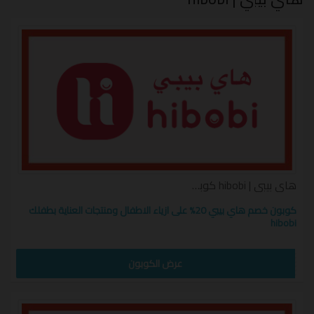
إضافية يوفر لك
رمز تخفيض هاي بيبي
أسعار رائعة على
كافة الأقسام .
هاي بيبي | hibobi كوبون
كوبون خصم هاي بيبي 20% على ازياء الاطفال ومنتجات العناية بطفلك
hibobi
CW12
عرض الكوبون